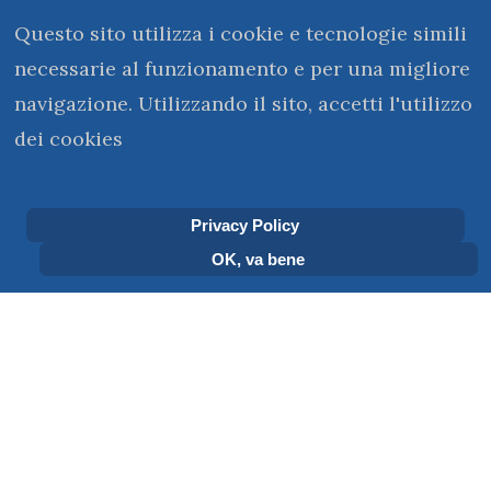
Questo sito utilizza i cookie e tecnologie simili
necessarie al funzionamento e per una migliore
navigazione. Utilizzando il sito, accetti l'utilizzo
dei cookies
kerigma@monasterovirtuale.it
Privacy Policy
OK, va bene
Sei qui:
Home
Servizi
Scrivi al Monastero
SCRIVI AL MONASTERO